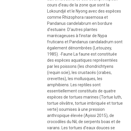
cours d’eau de la zone que sont la
Lokoundjé et le Nyong avec des espèces
comme Rhizophora rasemosa et
Pandanus candelabrum en bordure
d’estuaire. D’autres plantes
marécageuses à l’instar de Nypa
fruticans et Pandanus candaladrum sont
également dénombrées (Letouzey,
1985). -Faune La faune est constituée
des espèces aquatiques représentées
par les poissons (les chondrichtyens
(requin scie), les crustacés (crabes,
crevettes), les mollusques, les
amphibiens. Les reptiles sont
essentiellement constitués de quatre
espèces de tortues marines (Tortue luth,
tortue olivâtre, tortue imbriquée et tortue
verte) soumises à une pression
anthropique élevée (Ayissi 2015), de
crocodiles du Nil, de serpents boas et de
varans. Les tortues d’eaux douces se