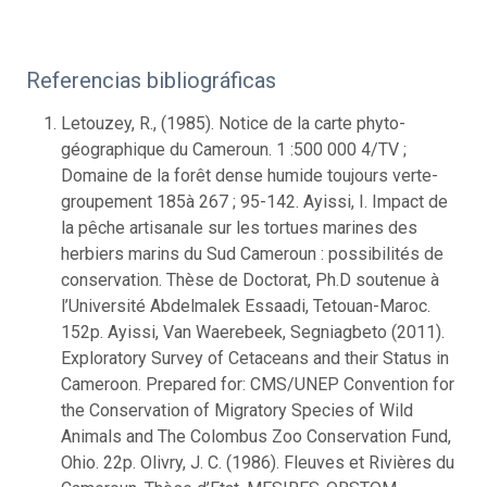
Referencias bibliográficas
Letouzey, R., (1985). Notice de la carte phyto-
géographique du Cameroun. 1 :500 000 4/TV ;
Domaine de la forêt dense humide toujours verte-
groupement 185à 267 ; 95-142. Ayissi, I. Impact de
la pêche artisanale sur les tortues marines des
herbiers marins du Sud Cameroun : possibilités de
conservation. Thèse de Doctorat, Ph.D soutenue à
l’Université Abdelmalek Essaadi, Tetouan-Maroc.
152p. Ayissi, Van Waerebeek, Segniagbeto (2011).
Exploratory Survey of Cetaceans and their Status in
Cameroon. Prepared for: CMS/UNEP Convention for
the Conservation of Migratory Species of Wild
Animals and The Colombus Zoo Conservation Fund,
Ohio. 22p. Olivry, J. C. (1986). Fleuves et Rivières du