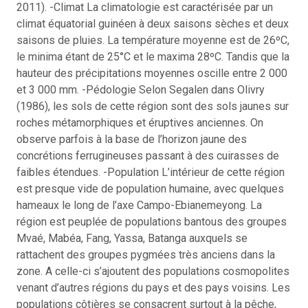
2011). -Climat La climatologie est caractérisée par un
climat équatorial guinéen à deux saisons sèches et deux
saisons de pluies. La température moyenne est de 26ºC,
le minima étant de 25°C et le maxima 28ºC. Tandis que la
hauteur des précipitations moyennes oscille entre 2 000
et 3 000 mm. -Pédologie Selon Segalen dans Olivry
(1986), les sols de cette région sont des sols jaunes sur
roches métamorphiques et éruptives anciennes. On
observe parfois à la base de l’horizon jaune des
concrétions ferrugineuses passant à des cuirasses de
faibles étendues. -Population L’intérieur de cette région
est presque vide de population humaine, avec quelques
hameaux le long de l’axe Campo-Ebianemeyong. La
région est peuplée de populations bantous des groupes
Mvaé, Mabéa, Fang, Yassa, Batanga auxquels se
rattachent des groupes pygmées très anciens dans la
zone. A celle-ci s’ajoutent des populations cosmopolites
venant d’autres régions du pays et des pays voisins. Les
populations côtières se consacrent surtout à la pêche,