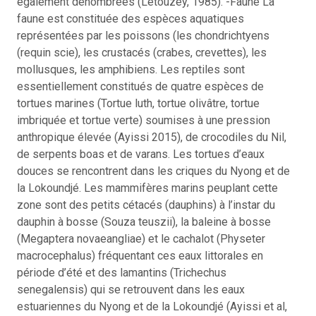
également dénombrées (Letouzey, 1985). -Faune La
faune est constituée des espèces aquatiques
représentées par les poissons (les chondrichtyens
(requin scie), les crustacés (crabes, crevettes), les
mollusques, les amphibiens. Les reptiles sont
essentiellement constitués de quatre espèces de
tortues marines (Tortue luth, tortue olivâtre, tortue
imbriquée et tortue verte) soumises à une pression
anthropique élevée (Ayissi 2015), de crocodiles du Nil,
de serpents boas et de varans. Les tortues d’eaux
douces se rencontrent dans les criques du Nyong et de
la Lokoundjé. Les mammifères marins peuplant cette
zone sont des petits cétacés (dauphins) à l’instar du
dauphin à bosse (Souza teuszii), la baleine à bosse
(Megaptera novaeangliae) et le cachalot (Physeter
macrocephalus) fréquentant ces eaux littorales en
période d’été et des lamantins (Trichechus
senegalensis) qui se retrouvent dans les eaux
estuariennes du Nyong et de la Lokoundjé (Ayissi et al,