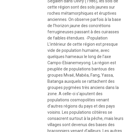
Segalen dans Olivry (1986), les sols de
cette région sont des sols jaunes sur
roches métamorphiques et éruptives
anciennes. On observe parfois à la base
de l’horizon jaune des concrétions
ferrugineuses passant à des cuirasses
de faibles étendues. -Population
L’intérieur de cette région est presque
vide de population humaine, avec
quelques hameaux le long de l’axe
Campo-Ebianemeyong. La région est
peuplée de populations bantous des
groupes Mvaé, Mabéa, Fang, Yassa,
Batanga auxquels se rattachent des
groupes pygmées très anciens dans la
zone. A celle-ci s’ajoutent des
populations cosmopolites venant
d’autres régions du pays et des pays
voisins. Les populations côtières se
consacrent surtout à la pêche, mais leurs
villages sont devenus des bases des
braconniers venant d’ailleurs. Les autres