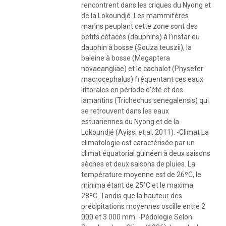
rencontrent dans les criques du Nyong et
de la Lokoundjé. Les mammifères
marins peuplant cette zone sont des
petits cétacés (dauphins) à l’instar du
dauphin à bosse (Souza teuszii), la
baleine à bosse (Megaptera
novaeangliae) et le cachalot (Physeter
macrocephalus) fréquentant ces eaux
littorales en période d’été et des
lamantins (Trichechus senegalensis) qui
se retrouvent dans les eaux
estuariennes du Nyong et de la
Lokoundjé (Ayissi et al, 2011). -Climat La
climatologie est caractérisée par un
climat équatorial guinéen à deux saisons
sèches et deux saisons de pluies. La
température moyenne est de 26ºC, le
minima étant de 25°C et le maxima
28ºC. Tandis que la hauteur des
précipitations moyennes oscille entre 2
000 et 3 000 mm. -Pédologie Selon