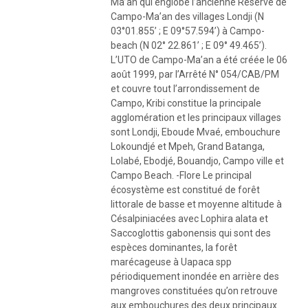
Ma’an qui englobe l’ancienne Réserve de
Campo-Ma’an des villages Londji (N
03°01.855’ ; E 09°57.594’) à Campo-
beach (N 02° 22.861’ ; E 09° 49.465’).
L’UTO de Campo-Ma’an a été créée le 06
août 1999, par l’Arrêté N° 054/CAB/PM
et couvre tout l’arrondissement de
Campo, Kribi constitue la principale
agglomération et les principaux villages
sont Londji, Eboude Mvaé, embouchure
Lokoundjé et Mpeh, Grand Batanga,
Lolabé, Ebodjé, Bouandjo, Campo ville et
Campo Beach. -Flore Le principal
écosystème est constitué de forêt
littorale de basse et moyenne altitude à
Césalpiniacées avec Lophira alata et
Saccoglottis gabonensis qui sont des
espèces dominantes, la forêt
marécageuse à Uapaca spp
périodiquement inondée en arrière des
mangroves constituées qu’on retrouve
aux embouchures des deux principaux