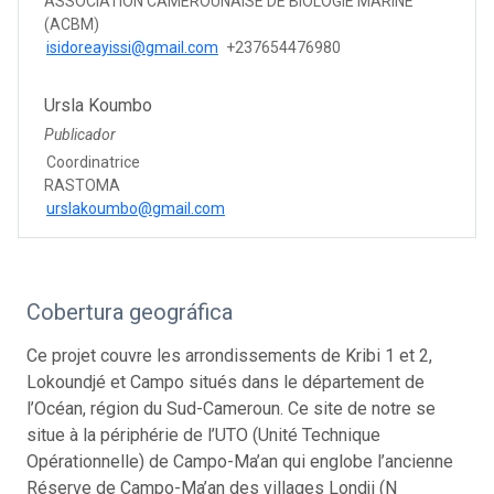
ASSOCIATION CAMEROUNAISE DE BIOLOGIE MARINE
(ACBM)
isidoreayissi@gmail.com
+237654476980
Ursla Koumbo
Publicador
Coordinatrice
RASTOMA
urslakoumbo@gmail.com
Cobertura geográfica
Ce projet couvre les arrondissements de Kribi 1 et 2,
Lokoundjé et Campo situés dans le département de
l’Océan, région du Sud-Cameroun. Ce site de notre se
situe à la périphérie de l’UTO (Unité Technique
Opérationnelle) de Campo-Ma’an qui englobe l’ancienne
Réserve de Campo-Ma’an des villages Londji (N