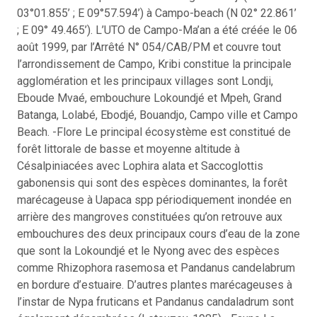
03°01.855’ ; E 09°57.594’) à Campo-beach (N 02° 22.861’
; E 09° 49.465’). L’UTO de Campo-Ma’an a été créée le 06
août 1999, par l’Arrêté N° 054/CAB/PM et couvre tout
l’arrondissement de Campo, Kribi constitue la principale
agglomération et les principaux villages sont Londji,
Eboude Mvaé, embouchure Lokoundjé et Mpeh, Grand
Batanga, Lolabé, Ebodjé, Bouandjo, Campo ville et Campo
Beach. -Flore Le principal écosystème est constitué de
forêt littorale de basse et moyenne altitude à
Césalpiniacées avec Lophira alata et Saccoglottis
gabonensis qui sont des espèces dominantes, la forêt
marécageuse à Uapaca spp périodiquement inondée en
arrière des mangroves constituées qu’on retrouve aux
embouchures des deux principaux cours d’eau de la zone
que sont la Lokoundjé et le Nyong avec des espèces
comme Rhizophora rasemosa et Pandanus candelabrum
en bordure d’estuaire. D’autres plantes marécageuses à
l’instar de Nypa fruticans et Pandanus candaladrum sont