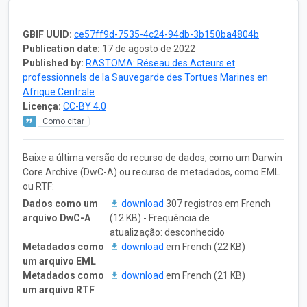
GBIF UUID:
ce57ff9d-7535-4c24-94db-3b150ba4804b
Publication date:
17 de agosto de 2022
Published by:
RASTOMA: Réseau des Acteurs et
professionnels de la Sauvegarde des Tortues Marines en
Afrique Centrale
Licença:
CC-BY 4.0
Como citar
Baixe a última versão do recurso de dados, como um Darwin
Core Archive (DwC-A) ou recurso de metadados, como EML
ou RTF:
Dados como um
download
307 registros em French
arquivo DwC-A
(12 KB) - Frequência de
atualização: desconhecido
Metadados como
download
em French (22 KB)
um arquivo EML
Metadados como
download
em French (21 KB)
um arquivo RTF