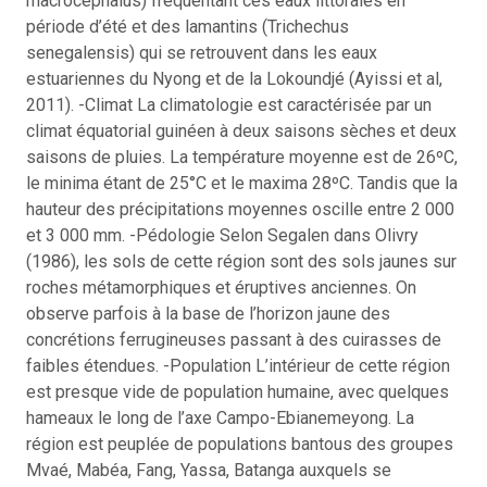
macrocephalus) fréquentant ces eaux littorales en
période d’été et des lamantins (Trichechus
senegalensis) qui se retrouvent dans les eaux
estuariennes du Nyong et de la Lokoundjé (Ayissi et al,
2011). -Climat La climatologie est caractérisée par un
climat équatorial guinéen à deux saisons sèches et deux
saisons de pluies. La température moyenne est de 26ºC,
le minima étant de 25°C et le maxima 28ºC. Tandis que la
hauteur des précipitations moyennes oscille entre 2 000
et 3 000 mm. -Pédologie Selon Segalen dans Olivry
(1986), les sols de cette région sont des sols jaunes sur
roches métamorphiques et éruptives anciennes. On
observe parfois à la base de l’horizon jaune des
concrétions ferrugineuses passant à des cuirasses de
faibles étendues. -Population L’intérieur de cette région
est presque vide de population humaine, avec quelques
hameaux le long de l’axe Campo-Ebianemeyong. La
région est peuplée de populations bantous des groupes
Mvaé, Mabéa, Fang, Yassa, Batanga auxquels se