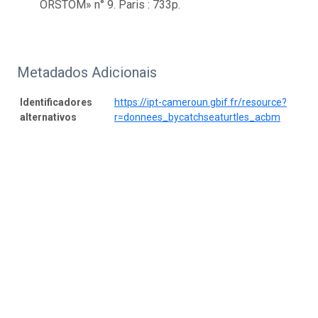
ORSTOM» n° 9. Paris : 733p.
Metadados Adicionais
Identificadores
https://ipt-cameroun.gbif.fr/resource?
alternativos
r=donnees_bycatchseaturtles_acbm