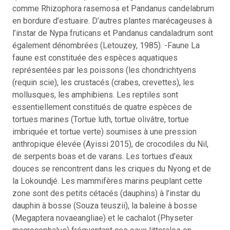
comme Rhizophora rasemosa et Pandanus candelabrum
en bordure d’estuaire. D’autres plantes marécageuses à
l’instar de Nypa fruticans et Pandanus candaladrum sont
également dénombrées (Letouzey, 1985). -Faune La
faune est constituée des espèces aquatiques
représentées par les poissons (les chondrichtyens
(requin scie), les crustacés (crabes, crevettes), les
mollusques, les amphibiens. Les reptiles sont
essentiellement constitués de quatre espèces de
tortues marines (Tortue luth, tortue olivâtre, tortue
imbriquée et tortue verte) soumises à une pression
anthropique élevée (Ayissi 2015), de crocodiles du Nil,
de serpents boas et de varans. Les tortues d’eaux
douces se rencontrent dans les criques du Nyong et de
la Lokoundjé. Les mammifères marins peuplant cette
zone sont des petits cétacés (dauphins) à l’instar du
dauphin à bosse (Souza teuszii), la baleine à bosse
(Megaptera novaeangliae) et le cachalot (Physeter