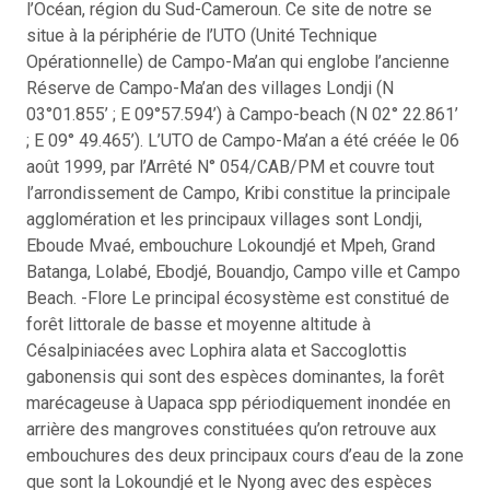
l’Océan, région du Sud-Cameroun. Ce site de notre se
situe à la périphérie de l’UTO (Unité Technique
Opérationnelle) de Campo-Ma’an qui englobe l’ancienne
Réserve de Campo-Ma’an des villages Londji (N
03°01.855’ ; E 09°57.594’) à Campo-beach (N 02° 22.861’
; E 09° 49.465’). L’UTO de Campo-Ma’an a été créée le 06
août 1999, par l’Arrêté N° 054/CAB/PM et couvre tout
l’arrondissement de Campo, Kribi constitue la principale
agglomération et les principaux villages sont Londji,
Eboude Mvaé, embouchure Lokoundjé et Mpeh, Grand
Batanga, Lolabé, Ebodjé, Bouandjo, Campo ville et Campo
Beach. -Flore Le principal écosystème est constitué de
forêt littorale de basse et moyenne altitude à
Césalpiniacées avec Lophira alata et Saccoglottis
gabonensis qui sont des espèces dominantes, la forêt
marécageuse à Uapaca spp périodiquement inondée en
arrière des mangroves constituées qu’on retrouve aux
embouchures des deux principaux cours d’eau de la zone
que sont la Lokoundjé et le Nyong avec des espèces