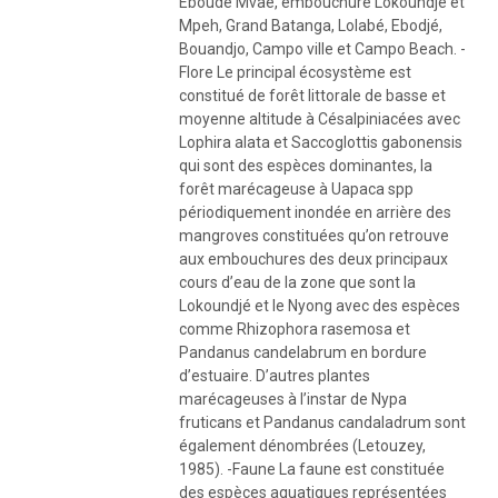
Eboude Mvaé, embouchure Lokoundjé et
Mpeh, Grand Batanga, Lolabé, Ebodjé,
Bouandjo, Campo ville et Campo Beach. -
Flore Le principal écosystème est
constitué de forêt littorale de basse et
moyenne altitude à Césalpiniacées avec
Lophira alata et Saccoglottis gabonensis
qui sont des espèces dominantes, la
forêt marécageuse à Uapaca spp
périodiquement inondée en arrière des
mangroves constituées qu’on retrouve
aux embouchures des deux principaux
cours d’eau de la zone que sont la
Lokoundjé et le Nyong avec des espèces
comme Rhizophora rasemosa et
Pandanus candelabrum en bordure
d’estuaire. D’autres plantes
marécageuses à l’instar de Nypa
fruticans et Pandanus candaladrum sont
également dénombrées (Letouzey,
1985). -Faune La faune est constituée
des espèces aquatiques représentées