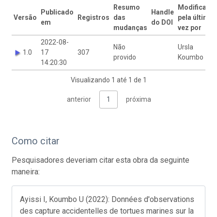
Resumo
Modificado
Publicado
Handle
Versão
Registros
das
pela última
em
do DOI
mudanças
vez por
2022-08-
Não
Ursla
1.0
17
307
provido
Koumbo
14:20:30
Visualizando 1 até 1 de 1
anterior
1
próxima
Como citar
Pesquisadores deveriam citar esta obra da seguinte
maneira:
Ayissi I, Koumbo U (2022): Données d'observations
des capture accidentelles de tortues marines sur la