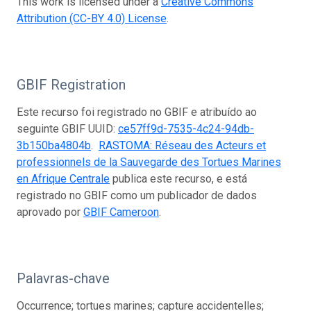
This work is licensed under a
Creative Commons
Attribution (CC-BY 4.0) License
.
GBIF Registration
Este recurso foi registrado no GBIF e atribuído ao
seguinte GBIF UUID:
ce57ff9d-7535-4c24-94db-
3b150ba4804b
.
RASTOMA: Réseau des Acteurs et
professionnels de la Sauvegarde des Tortues Marines
en Afrique Centrale
publica este recurso, e está
registrado no GBIF como um publicador de dados
aprovado por
GBIF Cameroon
.
Palavras-chave
Occurrence; tortues marines; capture accidentelles;