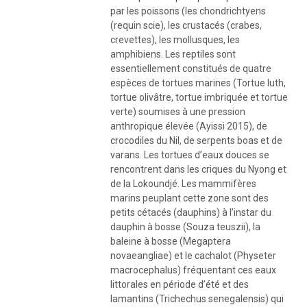
par les poissons (les chondrichtyens
(requin scie), les crustacés (crabes,
crevettes), les mollusques, les
amphibiens. Les reptiles sont
essentiellement constitués de quatre
espèces de tortues marines (Tortue luth,
tortue olivâtre, tortue imbriquée et tortue
verte) soumises à une pression
anthropique élevée (Ayissi 2015), de
crocodiles du Nil, de serpents boas et de
varans. Les tortues d’eaux douces se
rencontrent dans les criques du Nyong et
de la Lokoundjé. Les mammifères
marins peuplant cette zone sont des
petits cétacés (dauphins) à l’instar du
dauphin à bosse (Souza teuszii), la
baleine à bosse (Megaptera
novaeangliae) et le cachalot (Physeter
macrocephalus) fréquentant ces eaux
littorales en période d’été et des
lamantins (Trichechus senegalensis) qui