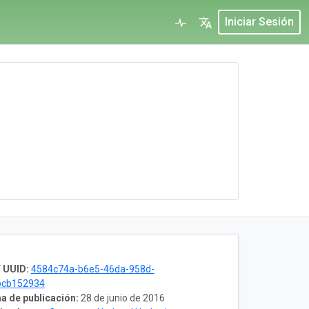
Iniciar Sesión
 UUID:
4584c74a-b6e5-46da-958d-
bcb152934
a de publicación:
28 de junio de 2016