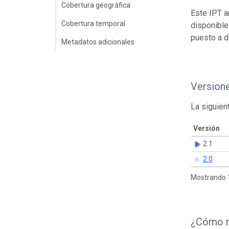
Cobertura geográfica
Este IPT a
Cobertura temporal
disponible
puesto a d
Metadatos adicionales
Version
La siguien
Versión
2.1
2.0
Mostrando 1
¿Cómo r