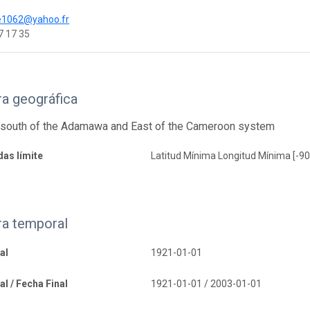
e1062@yahoo.fr
7 17 35
a geográfica
south of the Adamawa and East of the Cameroon system
as límite
Latitud Mínima Longitud Mínima [-90
ra temporal
al
1921-01-01
al / Fecha Final
1921-01-01 / 2003-01-01