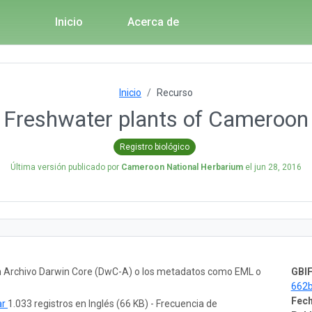
Inicio
Acerca de
Inicio
Recurso
Freshwater plants of Cameroon
Registro biológico
Última versión publicado por
Cameroon National Herbarium
el
jun 28, 2016
un Archivo Darwin Core (DwC-A) o los metadatos como EML o
GBIF
662
Fech
ar
1.033 registros en Inglés (66 KB) - Frecuencia de