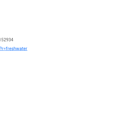
152934
e?r=freshwater