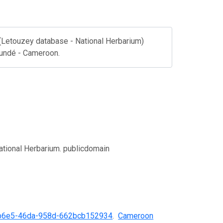
 (Letouzey database - National Herbarium)
oundé - Cameroon.
ational Herbarium. publicdomain
b6e5-46da-958d-662bcb152934
.
Cameroon