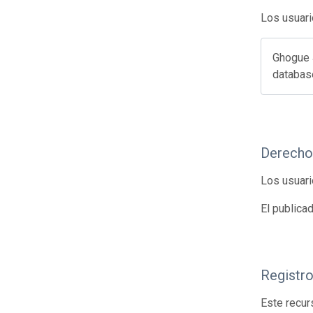
Los usuari
Ghogue 
database
Derecho
Los usuari
El publica
Registr
Este recur