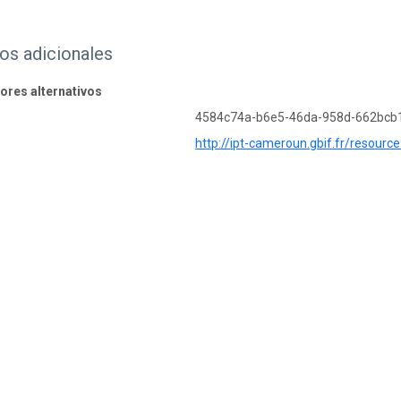
os adicionales
dores alternativos
4584c74a-b6e5-46da-958d-662bcb
http://ipt-cameroun.gbif.fr/resourc