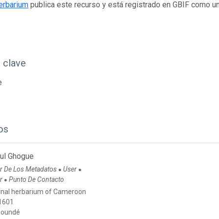
erbarium
publica este recurso y está registrado en GBIF como u
 clave
e
os
ul Ghogue
r De Los Metadatos
User
●
●
or
Punto De Contacto
●
onal herbarium of Cameroon
 1601
aoundé