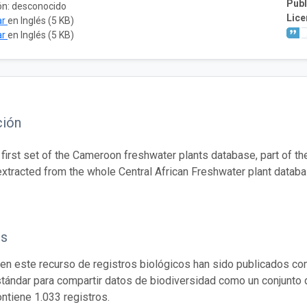
Publ
ón: desconocido
Lice
ar
en Inglés (5 KB)
ar
en Inglés (5 KB)
ción
e first set of the Cameroon freshwater plants database, part of 
extracted from the whole Central African Freshwater plant databa
os
en este recurso de registros biológicos han sido publicados co
tándar para compartir datos de biodiversidad como un conjunto 
ontiene 1.033 registros.