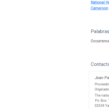
National H
Cameroon
.
Palabras
Occurrenc
Contact
Jean-Pa
Proveedo
Originad
The nati
Po. Box.
02534 Y