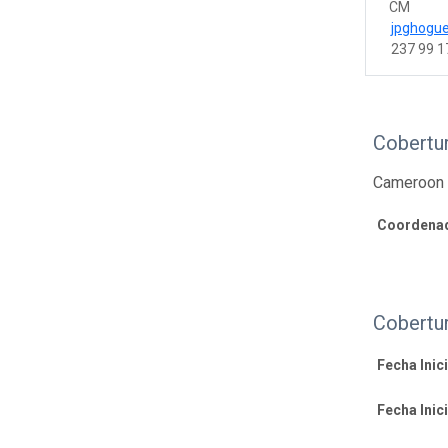
CM
jpghogu
237 99 1
Cobertur
Cameroon 
Coordenad
Cobertu
Fecha Inici
Fecha Inici