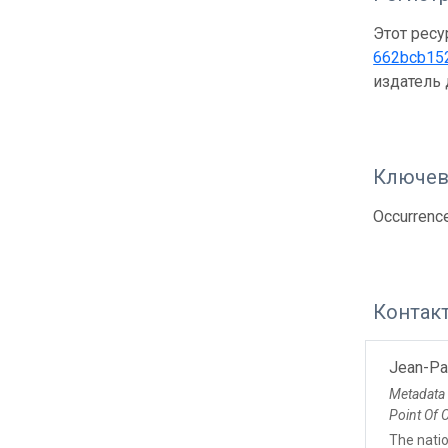
Этот ресу
662bcb15
издатель
Ключев
Occurrenc
Контак
Jean-Pa
Metadata
Point Of 
The nati