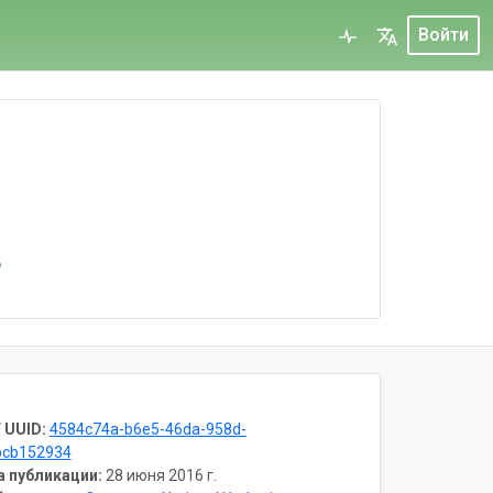
Войти
6
 UUID:
4584c74a-b6e5-46da-958d-
bcb152934
а публикации:
28 июня 2016 г.