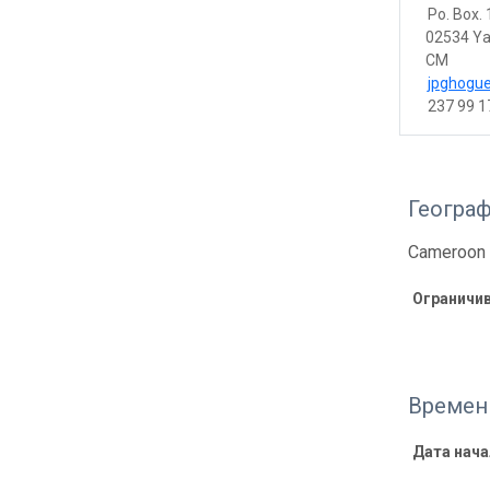
Po. Box.
02534 Y
CM
jpghogu
237 99 1
Геогра
Cameroon 
Ограничи
Времен
Дата нач