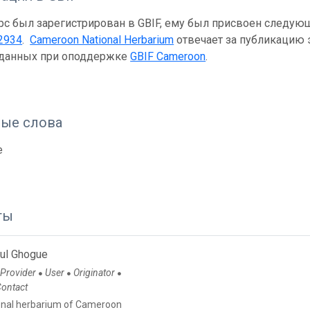
рс был зарегистрирован в GBIF, ему был присвоен следую
2934
.
Cameroon National Herbarium
отвечает за публикацию э
 данных при оподдержке
GBIF Cameroon
.
ые слова
e
ты
ul Ghogue
 Provider
User
Originator
●
●
●
Contact
onal herbarium of Cameroon