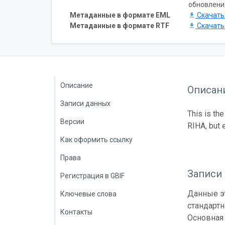
обновлени
Метаданные в формате EML
Скачат
Метаданные в формате RTF
Скачат
Описание
Описан
Записи данных
This is th
Версии
RIHA, but 
Как оформить ссылку
Права
Записи
Регистрация в GBIF
Данные эт
Ключевые слова
стандарт
Контакты
Основная 