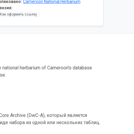
бликовано:
Cameroon National Herbarium
ензия:
Как оформить ссылку
the national herbarium of Cameroon's database
se.
ore Archive (DwC-A), который является
де набора из одной или нескольких таблиц.