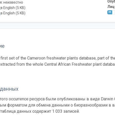
Опу
я: неизвестно
Лиц
ь
в English (5 KB)
ь
в English (5 KB)
ие
e first set of the Cameroon freshwater plants database, part of 
extracted from the whole Central African Freshwater plant databa
 данных
ого occurrence ресурса были опубликованы в виде Darwin C
ным форматом для обмена данными о биоразнообразии в ви
таблица данных содержит 1 033 записей.