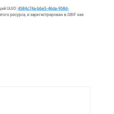
щий UUID:
4584c74a-b6e5-46da-958d-
того ресурса, и зарегистрирован в GBIF как