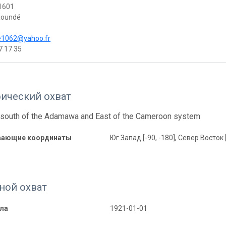
 1601
aoundé
e1062@yahoo.fr
7 17 35
фический охват
south of the Adamawa and East of the Cameroon system
вающие координаты
Юг Запад [-90, -180], Север Восток 
ной охват
ала
1921-01-01