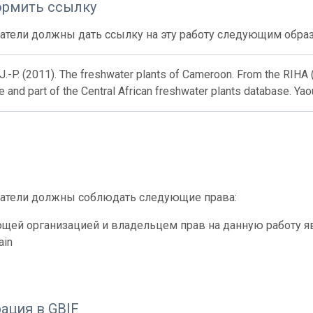
ормить ссылку
атели должны дать ссылку на эту работу следующим обра
J.-P. (2011). The freshwater plants of Cameroon. From the RIHA
 and part of the Central African freshwater plants database. Ya
атели должны соблюдать следующие права:
ей организацией и владельцем прав на данную работу явля
ain
ация в GBIF