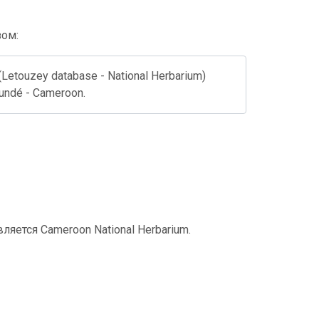
зом:
 (Letouzey database - National Herbarium)
oundé - Cameroon.
ется Cameroon National Herbarium.