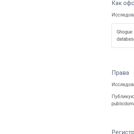
Как оф
Исследов
Ghogue 
database
Права
Исследов
Публикующ
publicdom
Регистр