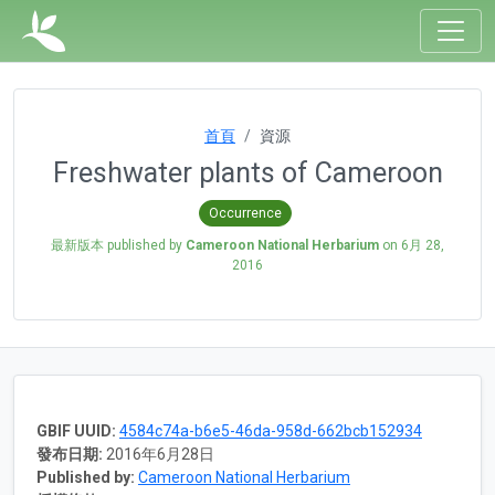
首頁
資源
Freshwater plants of Cameroon
Occurrence
最新版本 published by
Cameroon National Herbarium
on
6月 28,
2016
GBIF UUID:
4584c74a-b6e5-46da-958d-662bcb152934
發布日期:
2016年6月28日
Published by:
Cameroon National Herbarium