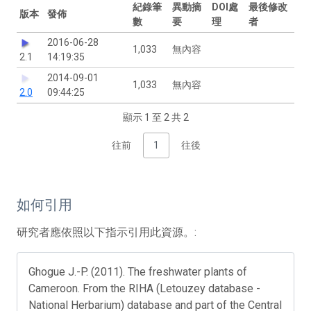
紀錄筆
異動摘
DOI處
最後修改
版本
發佈
數
要
理
者
2016-06-28
1,033
無內容
2.1
14:19:35
2014-09-01
1,033
無內容
2.0
09:44:25
顯示 1 至 2 共 2
往前
1
往後
如何引用
研究者應依照以下指示引用此資源。:
Ghogue J.-P. (2011). The freshwater plants of
Cameroon. From the RIHA (Letouzey database -
National Herbarium) database and part of the Central