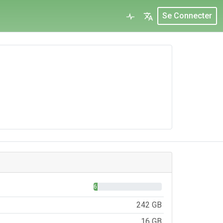
Se Connecter
6%
242 GB
16 GB